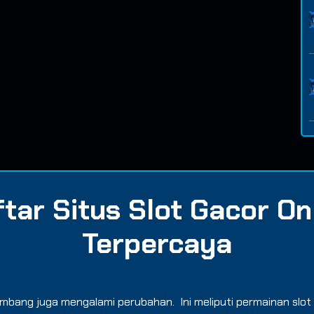
tar Situs Slot Gacor Onl
Terpercaya
embang juga mengalami perubahan. Ini meliputi permainan slot