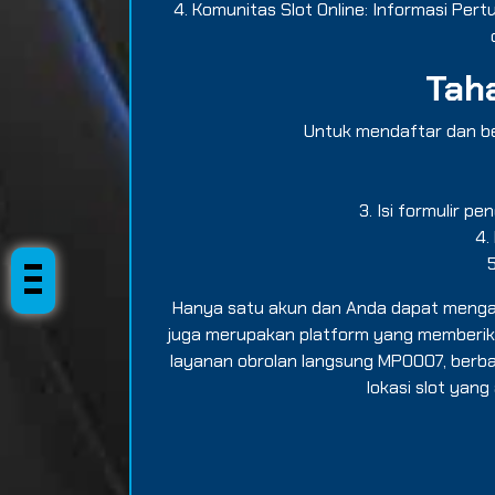
4. Komunitas Slot Online: Informasi P
Tah
Untuk mendaftar dan be
3. Isi formulir p
Klik Saya !
4.
Hanya satu akun dan Anda dapat mengak
juga merupakan platform yang memberikan
layanan obrolan langsung MPO007, berbaga
lokasi slot yan