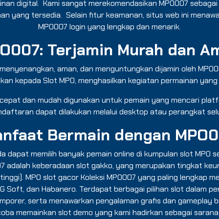
inan digital. Kami sangat merekomendasikan MPO007 sebagai s
ihan yang tersedia. Selain fitur keamanan, situs web ini menaw
MPO007 login yang lengkap dan menarik.
O007: Terjamin Murah dan A
menyenangkan, aman, dan menguntungkan dijamin oleh MPO007
erikan kepada Slot MPO, menghasilkan kegiatan permainan yang 
 cepat dan mudah digunakan untuk pemain yang mencari platf
daftaran dapat dilakukan melalui desktop atau perangkat selu
nfaat Bermain dengan MPO
 dapat memilih banyak pemain online di kumpulan slot MPO se
7 adalah keberadaan slot gakko, yang merupakan tingkat keun
inggi). MPO slot gacor Koleksi MPO007 yang paling lengkap me
G Soft, dan Habanero. Terdapat berbagai pilihan slot dalam p
emporer, serta menawarkan pengalaman grafis dan gameplay ber
ncoba memainkan slot demo yang kami hadirkan sebagai sara