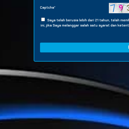
Captcha*
Saya telah berusia lebih dari 21 tahun, telah m
ini, jika Saya melanggar salah satu syarat dan ket