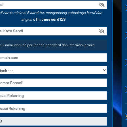
di harus minimal 8 karakter, mengandung setidaknya huruf dan
angka.
cth: password123
untuk memudahkan perubahan password dan informasi promo.