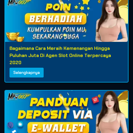
Bagaimana Cara Meraih Kemenangan Hingga
Puluhan Juta Di Agen Slot Online Terpercaya
2020
Selengkapnya