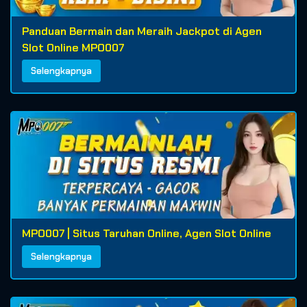
Panduan Bermain dan Meraih Jackpot di Agen
Slot Online MPO007
Selengkapnya
MPO007 | Situs Taruhan Online, Agen Slot Online
Selengkapnya