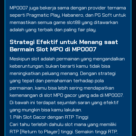
MPO007 juga bekerja sama dengan provider ternama
seperti Pragmatic Play, Habanero, dan PG Soft untuk
memastikan semua game slot88 yang ditawarkan
adalah yang terbaik dan paling fair play.
Strategi Efektif untuk Menang saat
Bermain Slot MPO di MPO007
Meskipun slot adalah permainan yang mengandalkan
keberuntungan, bukan berarti kamu tidak bisa
meningkatkan peluang menang. Dengan strategi
yang tepat dan pemahaman terhadap pola
permainan, kamu bisa lebih sering mendapatkan
kemenangan di slot MPO gacor yang ada di MPO007.
Di bawah ini terdapat sejumlah saran yang efektif
yang mungkin bisa kamu lakukan.
1. Pilih Slot Gacor dengan RTP Tinggi
Cari tahu terlebih dahulu slot mana yang memiliki
RTP (Return to Player) tinggi. Semakin tinggi RTP,