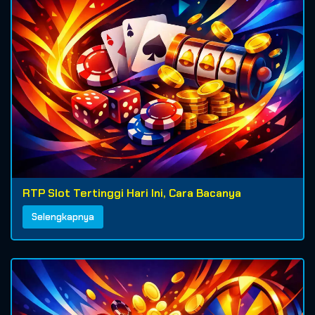
RTP Slot Tertinggi Hari Ini, Cara Bacanya
Selengkapnya