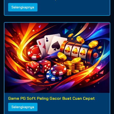
Selengkapnya
Game PG Soft Paling Gacor Buat Cuan Cepat
Selengkapnya