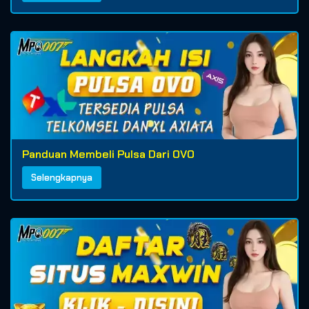
Panduan Membeli Pulsa Dari OVO
Selengkapnya