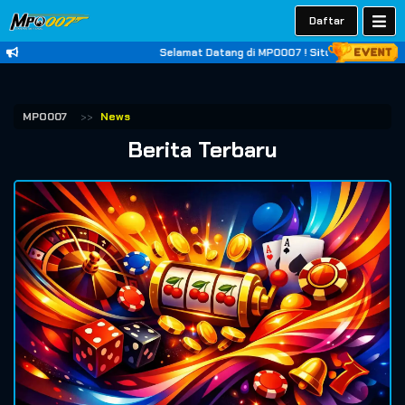
Daftar
Selamat Datang di MPO007 ! Situs Judi Online Anti Run
MPO007
News
Berita Terbaru