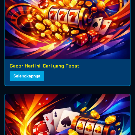
Gacor Hari Ini, Cari yang Tepat
Selengkapnya